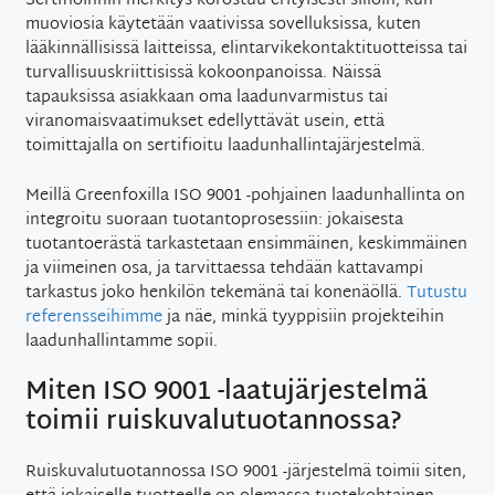
Sertifioinnin merkitys korostuu erityisesti silloin, kun
muoviosia käytetään vaativissa sovelluksissa, kuten
lääkinnällisissä laitteissa, elintarvikekontaktituotteissa tai
turvallisuuskriittisissä kokoonpanoissa. Näissä
tapauksissa asiakkaan oma laadunvarmistus tai
viranomaisvaatimukset edellyttävät usein, että
toimittajalla on sertifioitu laadunhallintajärjestelmä.
Meillä Greenfoxilla ISO 9001 -pohjainen laadunhallinta on
integroitu suoraan tuotantoprosessiin: jokaisesta
tuotantoerästä tarkastetaan ensimmäinen, keskimmäinen
ja viimeinen osa, ja tarvittaessa tehdään kattavampi
tarkastus joko henkilön tekemänä tai konenäöllä.
Tutustu
referensseihimme
ja näe, minkä tyyppisiin projekteihin
laadunhallintamme sopii.
Miten ISO 9001 -laatujärjestelmä
toimii ruiskuvalutuotannossa?
Ruiskuvalutuotannossa ISO 9001 -järjestelmä toimii siten,