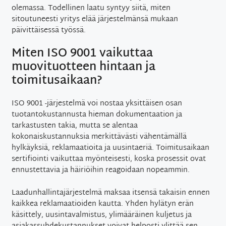
olemassa. Todellinen laatu syntyy siitä, miten
sitoutuneesti yritys elää järjestelmänsä mukaan
päivittäisessä työssä.
Miten ISO 9001 vaikuttaa
muovituotteen hintaan ja
toimitusaikaan?
ISO 9001 -järjestelmä voi nostaa yksittäisen osan
tuotantokustannusta hieman dokumentaation ja
tarkastusten takia, mutta se alentaa
kokonaiskustannuksia merkittävästi vähentämällä
hylkäyksiä, reklamaatioita ja uusintaeriä. Toimitusaikaan
sertifiointi vaikuttaa myönteisesti, koska prosessit ovat
ennustettavia ja häiriöihin reagoidaan nopeammin.
Laadunhallintajärjestelmä maksaa itsensä takaisin ennen
kaikkea reklamaatioiden kautta. Yhden hylätyn erän
käsittely, uusintavalmistus, ylimääräinen kuljetus ja