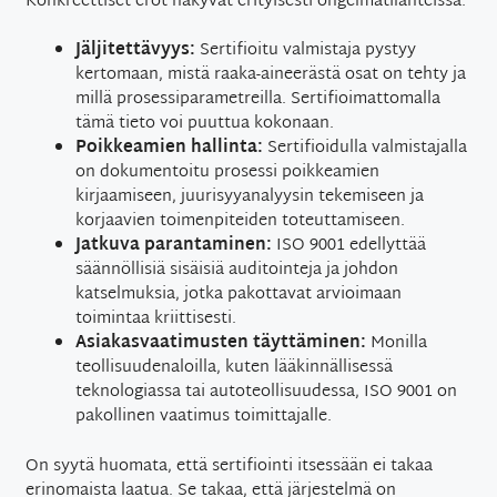
Konkreettiset erot näkyvät erityisesti ongelmatilanteissa:
Jäljitettävyys:
Sertifioitu valmistaja pystyy
kertomaan, mistä raaka-aineerästä osat on tehty ja
millä prosessiparametreilla. Sertifioimattomalla
tämä tieto voi puuttua kokonaan.
Poikkeamien hallinta:
Sertifioidulla valmistajalla
on dokumentoitu prosessi poikkeamien
kirjaamiseen, juurisyyanalyysin tekemiseen ja
korjaavien toimenpiteiden toteuttamiseen.
Jatkuva parantaminen:
ISO 9001 edellyttää
säännöllisiä sisäisiä auditointeja ja johdon
katselmuksia, jotka pakottavat arvioimaan
toimintaa kriittisesti.
Asiakasvaatimusten täyttäminen:
Monilla
teollisuudenaloilla, kuten lääkinnällisessä
teknologiassa tai autoteollisuudessa, ISO 9001 on
pakollinen vaatimus toimittajalle.
On syytä huomata, että sertifiointi itsessään ei takaa
erinomaista laatua. Se takaa, että järjestelmä on