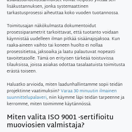
asiakassuhdekustannukset voivat helposti ylittää sen
lisäkustannuksen, jonka systemaattinen
tarkastusprosessi aiheuttaa koko vuoden tuotannossa.
Toimitusajan näkökulmasta dokumentoidut
prosessiparametrit tarkoittavat, että tuotanto voidaan
käynnistää uudelleen ilman pitkää sisäänajojaksoa. Kun
raaka-aineen vaihto tai koneen huolto ei nollaa
prosessitietoa, jaksoaika ja laatu palautuvat nopeasti
tavoitetasolle. Tämä on erityisen tärkeää toistuvissa
tilauksissa, joissa asiakas odottaa tasalaatuista toimitusta
erästä toiseen.
Haluatko arvioida, miten laadunhallintamme sopii teidän
projektinne vaatimuksiin?
Varaa 30 minuutin ilmainen
suunnittelupalaveri
, niin käymme läpi teidän tarpeenne ja
kerromme, miten toimimme käytännössä.
Miten valita ISO 9001 -sertifioitu
muoviosien valmistaja?