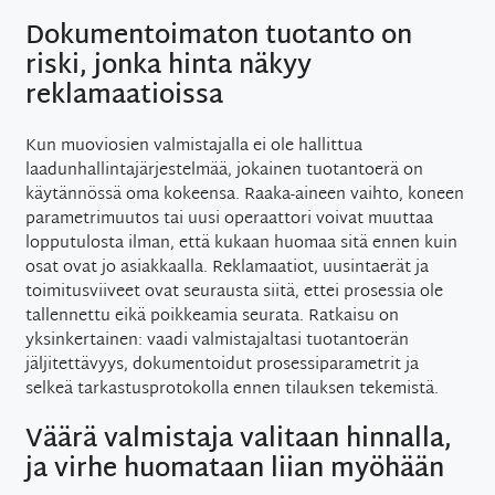
Dokumentoimaton tuotanto on
riski, jonka hinta näkyy
reklamaatioissa
Kun muoviosien valmistajalla ei ole hallittua
laadunhallintajärjestelmää, jokainen tuotantoerä on
käytännössä oma kokeensa. Raaka-aineen vaihto, koneen
parametrimuutos tai uusi operaattori voivat muuttaa
lopputulosta ilman, että kukaan huomaa sitä ennen kuin
osat ovat jo asiakkaalla. Reklamaatiot, uusintaerät ja
toimitusviiveet ovat seurausta siitä, ettei prosessia ole
tallennettu eikä poikkeamia seurata. Ratkaisu on
yksinkertainen: vaadi valmistajaltasi tuotantoerän
jäljitettävyys, dokumentoidut prosessiparametrit ja
selkeä tarkastusprotokolla ennen tilauksen tekemistä.
Väärä valmistaja valitaan hinnalla,
ja virhe huomataan liian myöhään