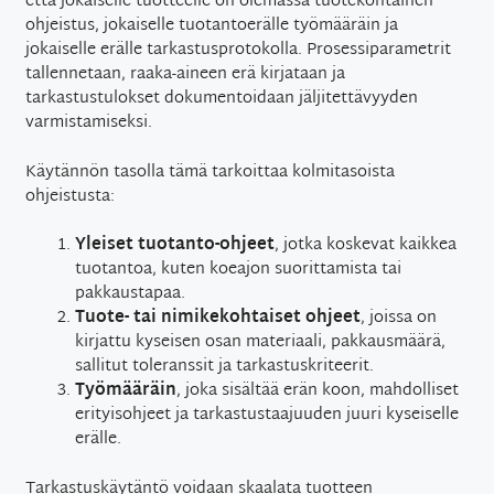
että jokaiselle tuotteelle on olemassa tuotekohtainen
ohjeistus, jokaiselle tuotantoerälle työmääräin ja
jokaiselle erälle tarkastusprotokolla. Prosessiparametrit
tallennetaan, raaka-aineen erä kirjataan ja
tarkastustulokset dokumentoidaan jäljitettävyyden
varmistamiseksi.
Käytännön tasolla tämä tarkoittaa kolmitasoista
ohjeistusta:
Yleiset tuotanto-ohjeet
, jotka koskevat kaikkea
tuotantoa, kuten koeajon suorittamista tai
pakkaustapaa.
Tuote- tai nimikekohtaiset ohjeet
, joissa on
kirjattu kyseisen osan materiaali, pakkausmäärä,
sallitut toleranssit ja tarkastuskriteerit.
Työmääräin
, joka sisältää erän koon, mahdolliset
erityisohjeet ja tarkastustaajuuden juuri kyseiselle
erälle.
Tarkastuskäytäntö voidaan skaalata tuotteen