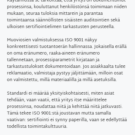
Käytännössä se tarkoittaa, että yritys on dokumentoinut
prosessinsa, kouluttanut henkilöstönsä toimimaan niiden
mukaan, seuraa tuloksia mittarein ja parantaa
toimintaansa säännöllisten sisäisten auditointien sekä
ulkoisen sertifiointielimen tarkastusten perusteella.
Muoviosien valmistuksessa ISO 9001 näkyy
konkreettisesti tuotantoerän hallinnassa. Jokaisella erällä
on oma eränumero, raaka-aineen eränumero
tallennetaan, prosessiparametrit kirjataan ja
tarkastustulokset dokumentoidaan. Jos asiakkaalta tulee
reklamaatio, valmistaja pystyy jäljittämään, milloin osat
on valmistettu, millä materiaalilla ja millä asetuksilla.
Standardi ei määrää yksityiskohtaisesti, miten asiat
tehdään, vaan vaatii, että yritys itse määrittelee
prosessinsa, noudattaa niitä ja kehittää niitä jatkuvasti.
Tämä tekee ISO 9001:stä joustavan mutta samalla
vaativan: sertifiointi ei synny paperilla, vaan se edellyttää
todellista toimintakulttuuria.