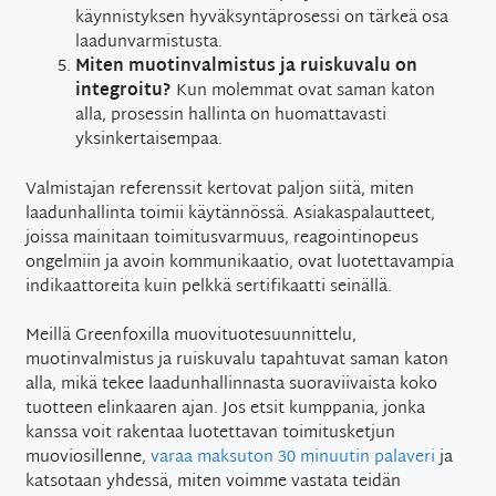
käynnistyksen hyväksyntäprosessi on tärkeä osa
laadunvarmistusta.
Miten muotinvalmistus ja ruiskuvalu on
integroitu?
Kun molemmat ovat saman katon
alla, prosessin hallinta on huomattavasti
yksinkertaisempaa.
Valmistajan referenssit kertovat paljon siitä, miten
laadunhallinta toimii käytännössä. Asiakaspalautteet,
joissa mainitaan toimitusvarmuus, reagointinopeus
ongelmiin ja avoin kommunikaatio, ovat luotettavampia
indikaattoreita kuin pelkkä sertifikaatti seinällä.
Meillä Greenfoxilla muovituotesuunnittelu,
muotinvalmistus ja ruiskuvalu tapahtuvat saman katon
alla, mikä tekee laadunhallinnasta suoraviivaista koko
tuotteen elinkaaren ajan. Jos etsit kumppania, jonka
kanssa voit rakentaa luotettavan toimitusketjun
muoviosillenne,
varaa maksuton 30 minuutin palaveri
ja
katsotaan yhdessä, miten voimme vastata teidän