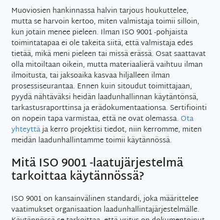
Muoviosien hankinnassa halvin tarjous houkuttelee,
mutta se harvoin kertoo, miten valmistaja toimii silloin,
kun jotain menee pieleen. Ilman ISO 9001 -pohjaista
toimintatapaa ei ole takeita siitä, että valmistaja edes
tietää, mikä meni pieleen tai missä erässä. Osat saattavat
olla mitoiltaan oikein, mutta materiaalierä vaihtuu ilman
ilmoitusta, tai jaksoaika kasvaa hiljalleen ilman
prosessiseurantaa. Ennen kuin sitoudut toimittajaan,
pyydä nähtäväksi heidän laadunhallinnan käytäntönsä,
tarkastusraporttinsa ja erädokumentaationsa. Sertifiointi
on nopein tapa varmistaa, että ne ovat olemassa.
Ota
yhteyttä
ja kerro projektisi tiedot, niin kerromme, miten
meidän laadunhallintamme toimii käytännössä.
Mitä ISO 9001 -laatujärjestelmä
tarkoittaa käytännössä?
ISO 9001 on kansainvälinen standardi, joka määrittelee
vaatimukset organisaation laadunhallintajärjestelmälle.