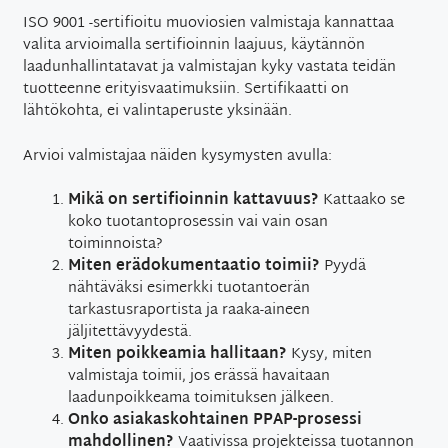
ISO 9001 -sertifioitu muoviosien valmistaja kannattaa
valita arvioimalla sertifioinnin laajuus, käytännön
laadunhallintatavat ja valmistajan kyky vastata teidän
tuotteenne erityisvaatimuksiin. Sertifikaatti on
lähtökohta, ei valintaperuste yksinään.
Arvioi valmistajaa näiden kysymysten avulla:
Mikä on sertifioinnin kattavuus?
Kattaako se
koko tuotantoprosessin vai vain osan
toiminnoista?
Miten erädokumentaatio toimii?
Pyydä
nähtäväksi esimerkki tuotantoerän
tarkastusraportista ja raaka-aineen
jäljitettävyydestä.
Miten poikkeamia hallitaan?
Kysy, miten
valmistaja toimii, jos erässä havaitaan
laadunpoikkeama toimituksen jälkeen.
Onko asiakaskohtainen PPAP-prosessi
mahdollinen?
Vaativissa projekteissa tuotannon