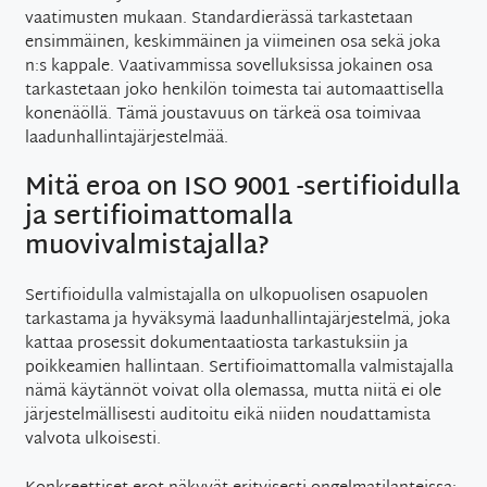
vaatimusten mukaan. Standardierässä tarkastetaan
ensimmäinen, keskimmäinen ja viimeinen osa sekä joka
n:s kappale. Vaativammissa sovelluksissa jokainen osa
tarkastetaan joko henkilön toimesta tai automaattisella
konenäöllä. Tämä joustavuus on tärkeä osa toimivaa
laadunhallintajärjestelmää.
Mitä eroa on ISO 9001 -sertifioidulla
ja sertifioimattomalla
muovivalmistajalla?
Sertifioidulla valmistajalla on ulkopuolisen osapuolen
tarkastama ja hyväksymä laadunhallintajärjestelmä, joka
kattaa prosessit dokumentaatiosta tarkastuksiin ja
poikkeamien hallintaan. Sertifioimattomalla valmistajalla
nämä käytännöt voivat olla olemassa, mutta niitä ei ole
järjestelmällisesti auditoitu eikä niiden noudattamista
valvota ulkoisesti.