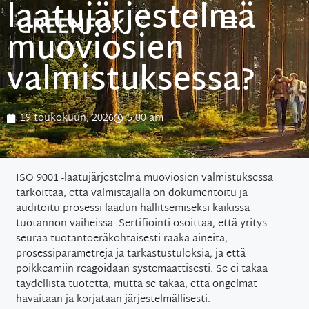
laatujärjestelmä
muoviosien
valmistuksessa?
19 toukokuun, 2026
5:00 am
ISO 9001 -laatujärjestelmä muoviosien valmistuksessa
tarkoittaa, että valmistajalla on dokumentoitu ja
auditoitu prosessi laadun hallitsemiseksi kaikissa
tuotannon vaiheissa. Sertifiointi osoittaa, että yritys
seuraa tuotantoeräkohtaisesti raaka-aineita,
prosessiparametreja ja tarkastustuloksia, ja että
poikkeamiin reagoidaan systemaattisesti. Se ei takaa
täydellistä tuotetta, mutta se takaa, että ongelmat
havaitaan ja korjataan järjestelmällisesti.