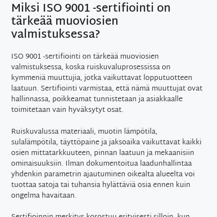
Miksi ISO 9001 -sertifiointi on
tärkeää muoviosien
valmistuksessa?
ISO 9001 -sertifiointi on tärkeää muoviosien
valmistuksessa, koska ruiskuvaluprosessissa on
kymmeniä muuttujia, jotka vaikuttavat lopputuotteen
laatuun. Sertifiointi varmistaa, että nämä muuttujat ovat
hallinnassa, poikkeamat tunnistetaan ja asiakkaalle
toimitetaan vain hyväksytyt osat.
Ruiskuvalussa materiaali, muotin lämpötila,
sulalämpötila, täyttöpaine ja jaksoaika vaikuttavat kaikki
osien mittatarkkuuteen, pinnan laatuun ja mekaanisiin
ominaisuuksiin. Ilman dokumentoitua laadunhallintaa
yhdenkin parametrin ajautuminen oikealta alueelta voi
tuottaa satoja tai tuhansia hylättäviä osia ennen kuin
ongelma havaitaan.